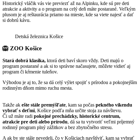
Historický vláčik vás vie previezť až na Alpinku, kde sú pre deti
atrakcie a aktivity a o program na celý deň máte postarané. Veľkým
plusom je aj reštaurácia priamo na mieste, kde sa viete najesť a dať
si dobrú kávu.
Detská železnica Košice
🦁 ZOO Košice
Stará dobrá klasika,
ktorá deti baví skoro vždy. Deti majú o
program postarané a ak si to správne načasujete, môžete vidieť aj
program či kŕmenie tuleňov.
Výhodou je aj to, že sa dá celý výlet spojiť s prírodou a pokojnejším
rodinným dňom mimo ruchu mesta.
Takže ak
ešte stále premýšľate
, kam sa počas
pekného víkendu
vybrať s deťmi
, Košice podľa mňa určite stoja za návštevu.
Či už máte radi
pokojné prechádzky, historické centrum,
atrakcie pre deti alebo prírodu
, dá sa tu vytvoriť veľmi príjemný
rodinný program plný zážitkov a bez zbytočného stresu.
A ak by ste stále nevedeli, čo v Košiciach navštíviť, kam sa vybrať