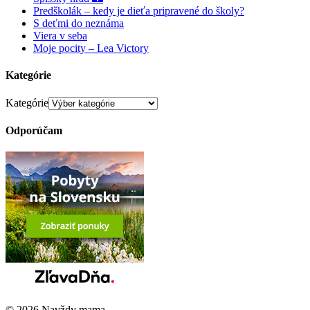
Predškolák – kedy je dieťa pripravené do školy?
S deťmi do neznáma
Viera v seba
Moje pocity – Lea Victory
Kategórie
Kategórie
Odporúčam
© 2026 Navždy mama –