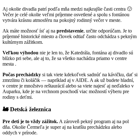
Aj okolie divadla patrí podľa mňa medzi najkrajšie časti centra 🙂
Večer je celé okolie veľmi príjemne osvetlené a spolu s fontánou
vytvára krásnu atmosféru na pokojný rodinný večer v meste.
Ak máte možnosť ísť aj na
predstavenie
, určite odporúčam. Je to
príjemné historické miesto a človek odtiaľ často odchádza s pekným
kultúrnym zážitkom.
Veľkou výhodou
nie je len to, že Katedrála, fontána aj divadlo sú
blízko pri sebe, ale aj to, že sa všetko nachádza priamo v centre
mesta .
Počas prechádzky
si tak viete kdekoľvek sadnúť na kávičku, dať si
zmrzlinu či koláčik — napríklad aj v AIDE. A ak už budete hladní,
v centre je množstvo reštaurácií alebo sa viete najesť aj neďaleko v
Auparku, kde je na vrchnom poschodí viac možností výberu pre
rodiny s deťmi.
🚂 Detská železnica
Pre deti je to vždy zážitok.
A zároveň pekný program aj na pol
dňa. Okolie Čermeľa je super aj na kratšiu prechádzku alebo
oddych v prírode.