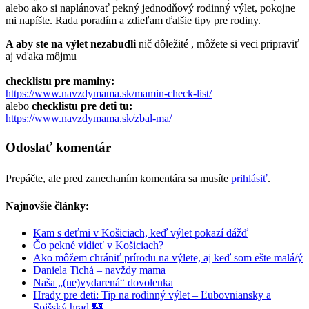
alebo ako si naplánovať pekný jednodňový rodinný výlet, pokojne
mi napíšte. Rada poradím a zdieľam ďalšie tipy pre rodiny.
A aby ste na výlet nezabudli
nič dôležité , môžete si veci pripraviť
aj vďaka môjmu
checklistu pre maminy:
https://www.navzdymama.sk/
mamin
-check-list/
alebo
checklistu pre deti tu:
https://www.navzdymama.sk/zbal-ma/
Odoslať komentár
Prepáčte, ale pred zanechaním komentára sa musíte
prihlásiť
.
Najnovšie články:
Kam s deťmi v Košiciach, keď výlet pokazí dážď
Čo pekné vidieť v Košiciach?
Ako môžem chrániť prírodu na výlete, aj keď som ešte malá/ý
Daniela Tichá – navždy mama
Naša „(ne)vydarená“ dovolenka
Hrady pre deti: Tip na rodinný výlet – Ľubovniansky a
Spišský hrad 🏰