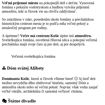
Veľmi príjemné miesto
na pokojnejší deň s deťmi. Vynovená
fontána s pekným vodotryskom a hudbou vytvára príjemnú
atmosféru, kde si človek vie na chvíľu oddýchnuť.
So zmrzlinou v ruke, posedením okolo fontány a prechádzkou
historickým centrom mesta je to podľa mňa veľmi pekný a
nenáročný program pre rodiny.
A úprimne?
Večer má centrum Košíc
úplne inú
atmosféru.
Svetielkujúca fontána, osvetlená Hlavná ulica a pokojná večerná
prechádzka majú svoje čaro aj pre deti, aj pre dospelých.
Večerná svetielkujúca fontána
⛪ Dóm svätej Alžbety
Dominanta Košíc
, ktorú si človek všimne hneď 🙂 Aj keď deti
možno nevydržia dlho obdivovať históriu, samotný Dóm a
atmosféra okolo neho sú veľmi pekné. Najviac však vedia zaujať
veľké vitráže, architektúra či samotná veľkosť chrámu.
🎭 Štátne divadlo