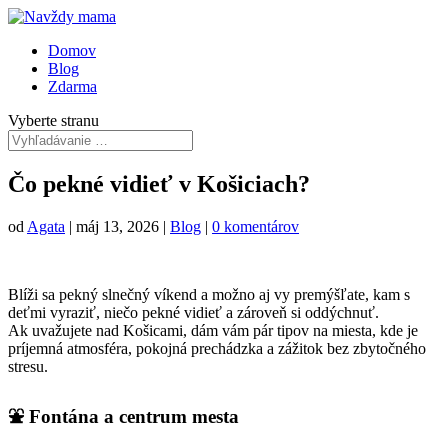
Domov
Blog
Zdarma
Vyberte stranu
Čo pekné vidieť v Košiciach?
od
Agata
|
máj 13, 2026
|
Blog
|
0 komentárov
Blíži sa pekný slnečný víkend a možno aj vy premýšľate, kam s
deťmi vyraziť, niečo pekné vidieť a zároveň si oddýchnuť.
Ak uvažujete nad Košicami, dám vám pár tipov na miesta, kde je
príjemná atmosféra, pokojná prechádzka a zážitok bez zbytočného
stresu.
⛲ Fontána a centrum mesta